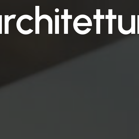
a
r
c
h
i
t
e
t
t
u