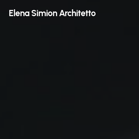
Skip
Elena Simion Architetto
to
main
content