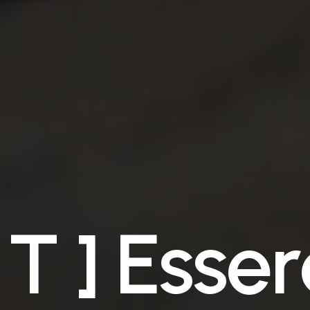
T
]
E
s
s
e
r