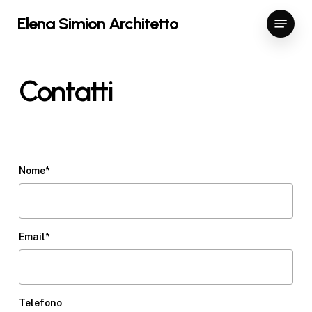
Skip
Menu
Elena Simion Architetto
to
Close
main
Menu
content
Contatti
Nome*
Email*
Telefono